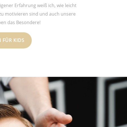
igener Erfahrung weiß ich, wie leicht
 zu motivieren sind und auch unsere
ben das Besondere!
 FÜR KIDS