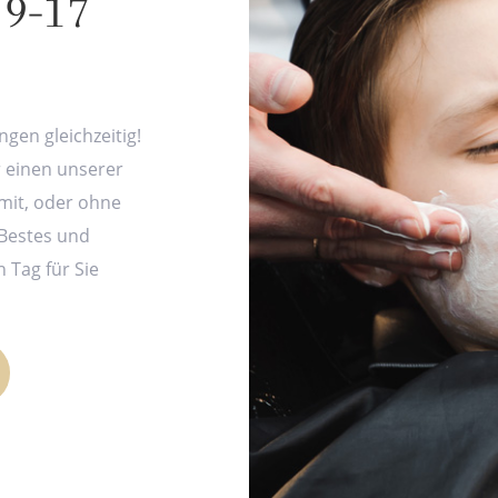
 9-17
gen gleichzeitig!
r einen unserer
mit, oder ohne
Bestes und
n Tag für Sie