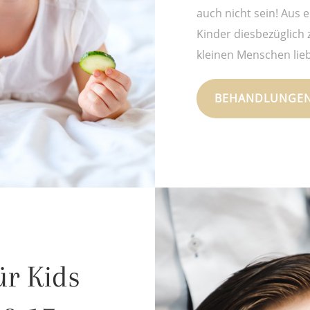
auch nicht sein! Aus e
Kinder diesbezüglich
kleinen Menschen lie
BEHANDLUNGEN
r Kids