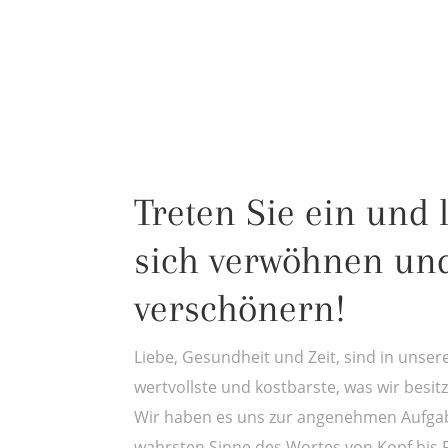
Treten Sie ein und 
sich verwöhnen un
verschönern!
Liebe, Gesundheit und Zeit, sind in unser
wertvollste und kostbarste, was wir besi
Wir haben es uns zur angenehmen Aufgab
wahrsten Sinne des Wortes von Kopf bis 