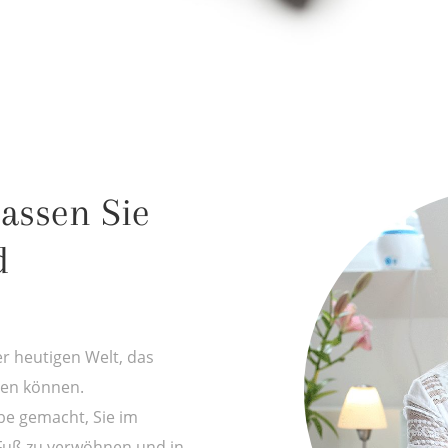
lassen Sie
d
er heutigen Welt, das
tzen können.
e gemacht, Sie im
Fuß zu verwöhnen und in